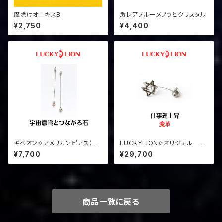
魔除けオニキスB
激レアブルーメノウとクリスタル
¥2,750
¥4,400
ギベオン✡アメリカンピアス（シ
LUCKYLION✩オリジナル ギ
ルバー）
ベオンイヤーカフス
¥7,700
¥29,700
商品一覧に戻る