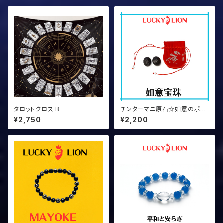
タロットクロス B
チンターマニ原石☆如意のポー
チ付き
¥2,750
¥2,200