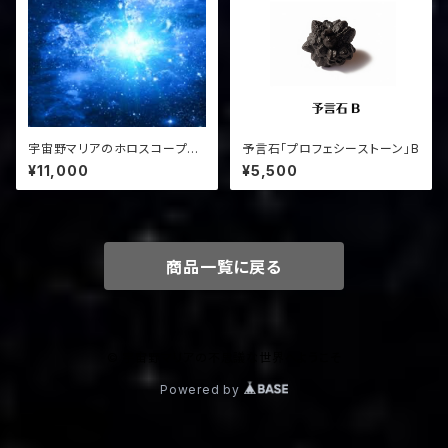
宇宙野マリアのホロスコープ特
予言石「プロフェシーストーン｣B
別電話鑑定1時間
¥11,000
¥5,500
商品一覧に戻る
© 宇宙野マリアの不思議な世界へようこそ
Powered by