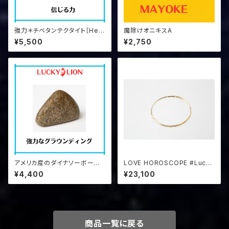
強力＊チベタンテクタイト［Hea
魔除けオニキスA
ven&Earth］ヘブンアンドアー
¥5,500
¥2,750
ス
アメリカ産のダイナソーボーン
LOVE HOROSCOPE #Lucky
②証明書つき
Maria14
¥4,400
¥23,100
商品一覧に戻る