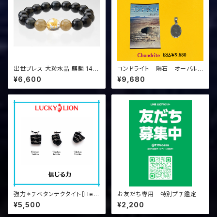
出世ブレス 大粒水晶 麒麟 14m
コンドライト 隕石 オーバルP
m #LuckyMaria3
Tパッケージ 10x14mm
¥6,600
¥9,680
強力＊チベタンテクタイト［Hea
お友だち専用 特別プチ鑑定
ven&Earth］ヘブンアンドアー
¥5,500
¥2,200
ス