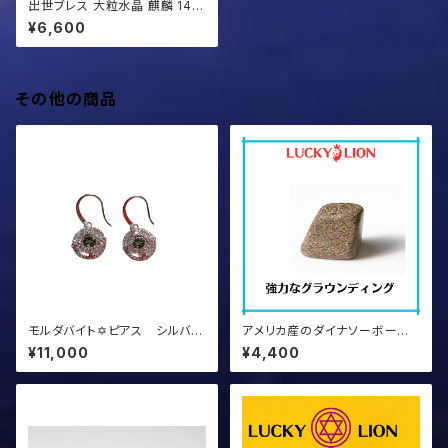
出世ブレス 大粒水晶 麒麟 14m
m #LuckyMaria3
¥6,600
その他の商品
モルダバイト✡ピアス シルバー
アメリカ産のダイナソーボーン
加工
①証明書つき
¥11,000
¥4,400