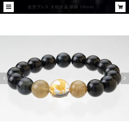
出世ブレス 大粒水晶 麒麟 14mm #L
uckyMaria3 | 宇宙野マリアの不思
議な世界へようこそ