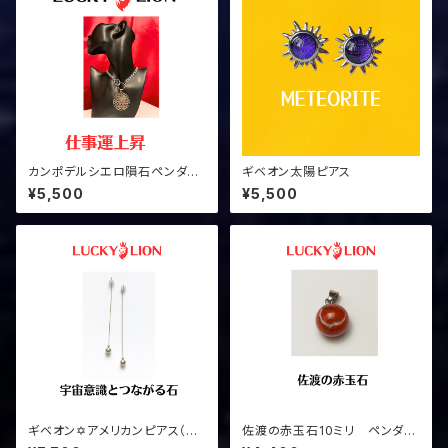
カンポデルシエロ隕石ペンダン
ギベオン太陽ピアス
ト
¥5,500
¥5,500
ギベオン✡アメリカンピアス（シ
佐渡の赤玉石10ミリ ペンダン
ルバー）
トトップ