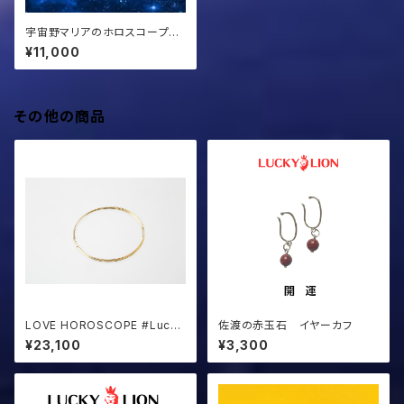
宇宙野マリアのホロスコープ特
別電話鑑定1時間
¥11,000
その他の商品
LOVE HOROSCOPE #Lucky
佐渡の赤玉石 イヤーカフ
Maria14
¥23,100
¥3,300