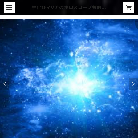
宇宙野マリアのホロスコープ特別電
話鑑定1時間 | 宇宙野マリアの不思議
な世界へようこそ