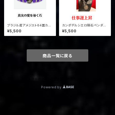
ブラジル産アメジスト64面カッ
カンポデルシエロ隕石ペンダン
ト
ト
¥5,500
¥5,500
商品一覧に戻る
© 宇宙野マリアの不思議な世界へようこそ
Powered by