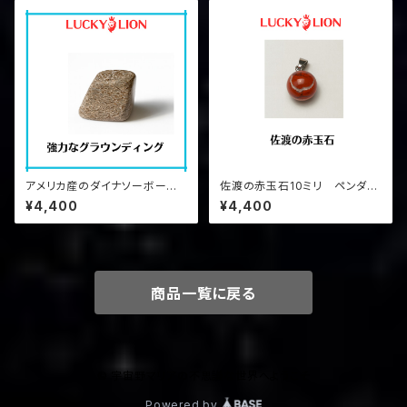
アメリカ産のダイナソーボーン
佐渡の赤玉石10ミリ ペンダン
①証明書つき
トトップ
¥4,400
¥4,400
商品一覧に戻る
© 宇宙野マリアの不思議な世界へようこそ
Powered by