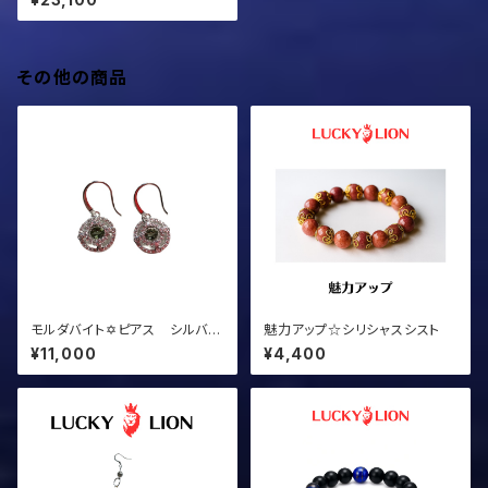
その他の商品
モルダバイト✡ピアス シルバー
魅力アップ☆シリシャスシスト
加工
¥11,000
¥4,400